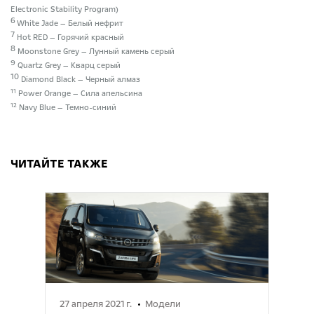
Electronic Stability Program)
6
White Jade — Белый нефрит
7
Hot RED — Горячий красный
8
Moonstone Grey — Лунный камень серый
9
Quartz Grey — Кварц серый
10
Diamond Black — Черный алмаз
11
Power Orange — Сила апельсина
12
Navy Blue — Темно-синий
ЧИТАЙТЕ ТАКЖЕ
27 апреля 2021 г.
Модели