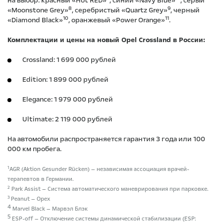
на выбор: красный «Hot RED»
, синий «Navy Blue»
, серый
8
9
«Moonstone Grey»
, серебристый «Quartz Grey»
, черный
10
11
«Diamond Black»
, оранжевый «Power Orange»
.
Комплектации и цены на новый Opel Crossland в России:
Crossland: 1 699 000 рублей
Edition: 1 899 000 рублей
Elegance: 1 979 000 рублей
Ultimate: 2 119 000 рублей
На автомобили распространяется гарантия 3 года или 100
000 км пробега.
1
AGR (Aktion Gesunder Rücken) — независимая ассоциация врачей-
терапевтов в Германии.
2
Park Assist — Система автоматического маневрирования при парковке.
3
Peanut — Орех
4
Marvel Black — Марвэл Блэк
5
ESP-off — Отключение системы динамической стабилизации (ESP: